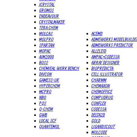
JCRYSTAL
GROMOS
ENDEAVOUR
CRYSTALMAKER
TERA CHEM
MOLCAS
ACEMD
MOLPRO
ADMEWORKS MODELBUILDE
SPARTAN
ADMEWORKS PREDICTOR
MOPAC
ALLELEID
AIM2000
AMPAC+CODESSA
BOSS
ARRAY DESIGNER
CHEMIEAL WORK BENCH
BIOPREDICTA
DIVCON
CELL ILLUSTRATOR
GAMESS-UK
CHARMM
HYPERCHEM
CHEMAXON
MCPRO
CHEMOFFICE
NBO
COMPUDRUG
PQS
CONFLEX
Q-CHEM
CODESSA
GWB
DELTA2D
LOCAL SCF
GOLD
QUANTEMOL
LIGANDSCOUT
MOLCODE