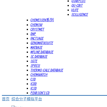
QSARPLUS
QU-CBIT
VLIFE
SCILLIGENCE
CHEMESSEN系列
CHEMSW
CRYSTMET
DNP
FACTSAGE
GENOMATIXSUITE
MATBASE
MFLINE DATABASE
SC DATABASE
SGTE
SPRESI
THERMO-CALC DATABASE
CHEMWATCH
CSD
ICDD
ICSD
PEARSON'S CD
首页
综合分子模拟平台