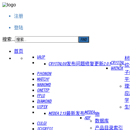
注册
登陆
搜索...
首页
VASP
材
CRYSTAL
CRYSTAL09发布问题修复更新2.0.1
综
WIEN2K
子
PHONON
MATCH!
平
NANOMD
理
ONETEP
应
FPLO
学
DIAMOND
USPEX
生
MEDEA
MEDEA 2.13最新发布
物
ADF
数据库
CULGI
产品目录索引
SCIGRESS