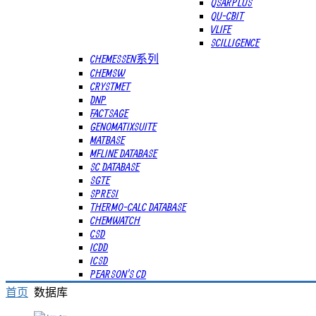
QSARPLUS
QU-CBIT
VLIFE
SCILLIGENCE
CHEMESSEN系列
CHEMSW
CRYSTMET
DNP
FACTSAGE
GENOMATIXSUITE
MATBASE
MFLINE DATABASE
SC DATABASE
SGTE
SPRESI
THERMO-CALC DATABASE
CHEMWATCH
CSD
ICDD
ICSD
PEARSON'S CD
首页
数据库