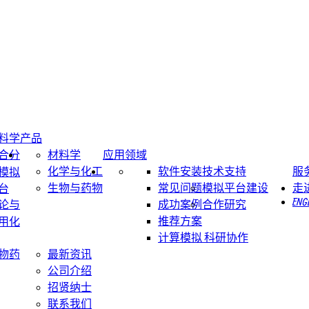
料学
产品
合分
材料学
应用领域
化学与化工
软件安装
技术支持
服
模拟
生物与药物
常见问题
模拟平台建设
走
台
ENG
论与
成功案例
合作研究
推荐方案
用化
计算模拟 科研协作
物药
最新资讯
公司介绍
招贤纳士
联系我们