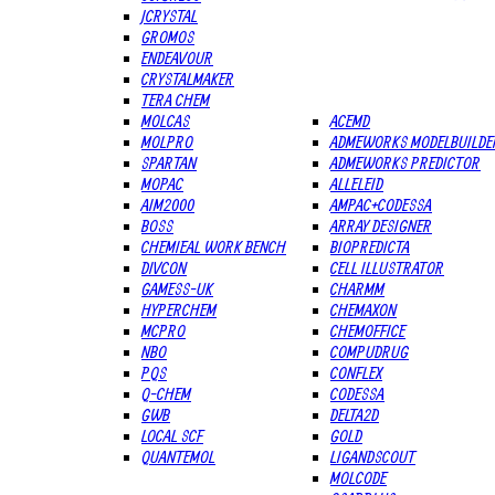
JCRYSTAL
GROMOS
ENDEAVOUR
CRYSTALMAKER
TERA CHEM
MOLCAS
ACEMD
MOLPRO
ADMEWORKS MODELBUILDE
SPARTAN
ADMEWORKS PREDICTOR
MOPAC
ALLELEID
AIM2000
AMPAC+CODESSA
BOSS
ARRAY DESIGNER
CHEMIEAL WORK BENCH
BIOPREDICTA
DIVCON
CELL ILLUSTRATOR
GAMESS-UK
CHARMM
HYPERCHEM
CHEMAXON
MCPRO
CHEMOFFICE
NBO
COMPUDRUG
PQS
CONFLEX
Q-CHEM
CODESSA
GWB
DELTA2D
LOCAL SCF
GOLD
QUANTEMOL
LIGANDSCOUT
MOLCODE