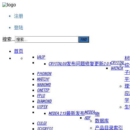
注册
登陆
搜索...
首页
VASP
材
CRYSTAL
CRYSTAL09发布问题修复更新2.0.1
综
WIEN2K
子
PHONON
MATCH!
平
NANOMD
理
ONETEP
应
FPLO
学
DIAMOND
USPEX
生
MEDEA
MEDEA 2.13最新发布
物
ADF
数据库
CULGI
产品目录索引
SCIGRESS