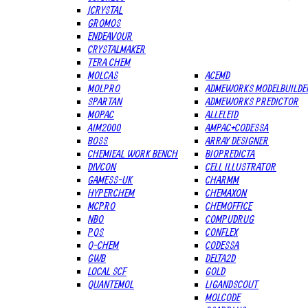
JCRYSTAL
GROMOS
ENDEAVOUR
CRYSTALMAKER
TERA CHEM
MOLCAS
ACEMD
MOLPRO
ADMEWORKS MODELBUILDE
SPARTAN
ADMEWORKS PREDICTOR
MOPAC
ALLELEID
AIM2000
AMPAC+CODESSA
BOSS
ARRAY DESIGNER
CHEMIEAL WORK BENCH
BIOPREDICTA
DIVCON
CELL ILLUSTRATOR
GAMESS-UK
CHARMM
HYPERCHEM
CHEMAXON
MCPRO
CHEMOFFICE
NBO
COMPUDRUG
PQS
CONFLEX
Q-CHEM
CODESSA
GWB
DELTA2D
LOCAL SCF
GOLD
QUANTEMOL
LIGANDSCOUT
MOLCODE