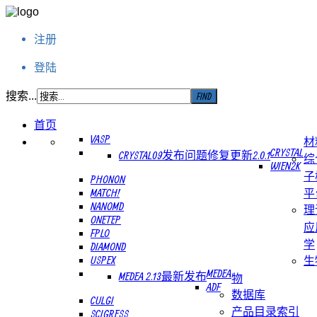
注册
登陆
搜索...
首页
VASP
材
CRYSTAL
CRYSTAL09发布问题修复更新2.0.1
综
WIEN2K
子
PHONON
MATCH!
平
NANOMD
理
ONETEP
应
FPLO
学
DIAMOND
USPEX
生
MEDEA
MEDEA 2.13最新发布
物
ADF
数据库
CULGI
产品目录索引
SCIGRESS