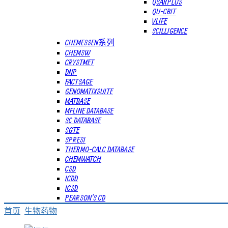
QSARPLUS
QU-CBIT
VLIFE
SCILLIGENCE
CHEMESSEN系列
CHEMSW
CRYSTMET
DNP
FACTSAGE
GENOMATIXSUITE
MATBASE
MFLINE DATABASE
SC DATABASE
SGTE
SPRESI
THERMO-CALC DATABASE
CHEMWATCH
CSD
ICDD
ICSD
PEARSON'S CD
首页
生物药物