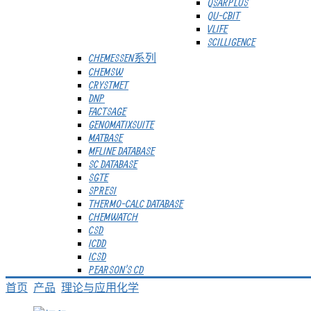
QSARPLUS
QU-CBIT
VLIFE
SCILLIGENCE
CHEMESSEN系列
CHEMSW
CRYSTMET
DNP
FACTSAGE
GENOMATIXSUITE
MATBASE
MFLINE DATABASE
SC DATABASE
SGTE
SPRESI
THERMO-CALC DATABASE
CHEMWATCH
CSD
ICDD
ICSD
PEARSON'S CD
首页
产品
理论与应用化学