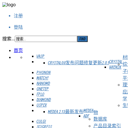
注册
登陆
搜索...
首页
VASP
材
CRYSTAL
CRYSTAL09发布问题修复更新2.0.1
综
WIEN2K
子
PHONON
MATCH!
平
NANOMD
理
ONETEP
应
FPLO
学
DIAMOND
USPEX
生
MEDEA
MEDEA 2.13最新发布
物
ADF
数据库
CULGI
产品目录索引
SCIGRESS