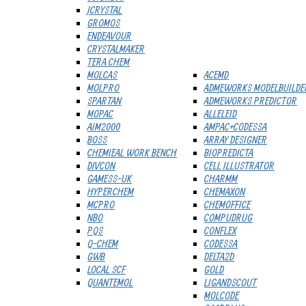
JCRYSTAL
GROMOS
ENDEAVOUR
CRYSTALMAKER
TERA CHEM
MOLCAS
ACEMD
MOLPRO
ADMEWORKS MODELBUILDE
SPARTAN
ADMEWORKS PREDICTOR
MOPAC
ALLELEID
AIM2000
AMPAC+CODESSA
BOSS
ARRAY DESIGNER
CHEMIEAL WORK BENCH
BIOPREDICTA
DIVCON
CELL ILLUSTRATOR
GAMESS-UK
CHARMM
HYPERCHEM
CHEMAXON
MCPRO
CHEMOFFICE
NBO
COMPUDRUG
PQS
CONFLEX
Q-CHEM
CODESSA
GWB
DELTA2D
LOCAL SCF
GOLD
QUANTEMOL
LIGANDSCOUT
MOLCODE