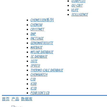
QSARPLUS
QU-CBIT
VLIFE
SCILLIGENCE
CHEMESSEN系列
CHEMSW
CRYSTMET
DNP
FACTSAGE
GENOMATIXSUITE
MATBASE
MFLINE DATABASE
SC DATABASE
SGTE
SPRESI
THERMO-CALC DATABASE
CHEMWATCH
CSD
ICDD
ICSD
PEARSON'S CD
首页
产品
数据库