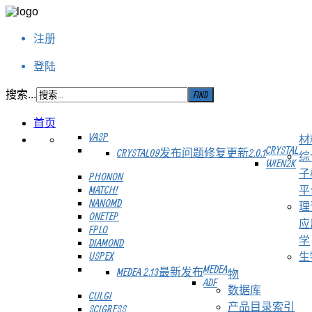
注册
登陆
搜索...
首页
VASP
材
CRYSTAL
CRYSTAL09发布问题修复更新2.0.1
综
WIEN2K
子
PHONON
MATCH!
平
NANOMD
理
ONETEP
应
FPLO
学
DIAMOND
USPEX
生
MEDEA
MEDEA 2.13最新发布
物
ADF
数据库
CULGI
产品目录索引
SCIGRESS