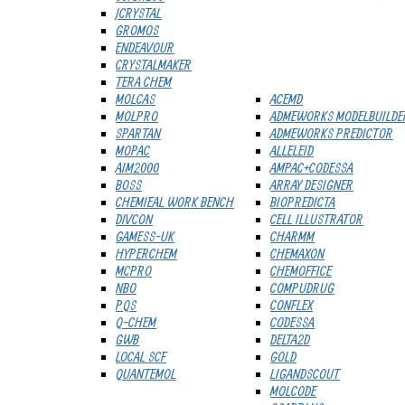
JCRYSTAL
GROMOS
ENDEAVOUR
CRYSTALMAKER
TERA CHEM
MOLCAS
ACEMD
MOLPRO
ADMEWORKS MODELBUILDE
SPARTAN
ADMEWORKS PREDICTOR
MOPAC
ALLELEID
AIM2000
AMPAC+CODESSA
BOSS
ARRAY DESIGNER
CHEMIEAL WORK BENCH
BIOPREDICTA
DIVCON
CELL ILLUSTRATOR
GAMESS-UK
CHARMM
HYPERCHEM
CHEMAXON
MCPRO
CHEMOFFICE
NBO
COMPUDRUG
PQS
CONFLEX
Q-CHEM
CODESSA
GWB
DELTA2D
LOCAL SCF
GOLD
QUANTEMOL
LIGANDSCOUT
MOLCODE