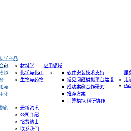
料学
产品
合分
材料学
应用领域
化学与化工
软件安装
技术支持
服
模拟
生物与药物
常见问题
模拟平台建设
走
台
ENG
论与
成功案例
合作研究
推荐方案
用化
计算模拟 科研协作
物药
最新资讯
公司介绍
招贤纳士
联系我们